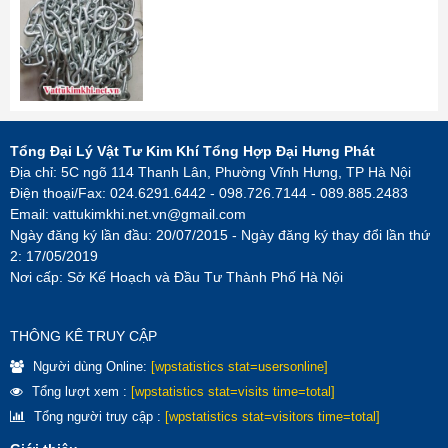
Tổng Đại Lý Vật Tư Kim Khí Tổng Hợp Đại Hưng Phát
Địa chỉ: 5C ngõ 114 Thanh Lân, Phường Vĩnh Hưng, TP Hà Nội
Điện thoại/Fax: 024.6291.6442 - 098.726.7144 - 089.885.2483
Email:
vattukimkhi.net.vn@gmail.com
Ngày đăng ký lần đầu: 20/07/2015 - Ngày đăng ký thay đổi lần thứ
2: 17/05/2019
Nơi cấp: Sở Kế Hoạch và Đầu Tư Thành Phố Hà Nội
THÔNG KÊ TRUY CẬP
Người dùng Online:
[wpstatistics stat=usersonline]
Tổng lượt xem :
[wpstatistics stat=visits time=total]
Tổng người truy cập :
[wpstatistics stat=visitors time=total]