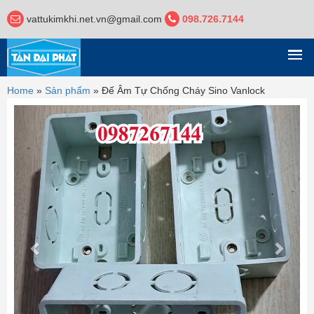
vattukimkhi.net.vn@gmail.com
098.726.7144
DANH MỤC
Home
»
Sản phẩm
»
Đế Âm Tự Chống Cháy Sino Vanlock
Previous
Next