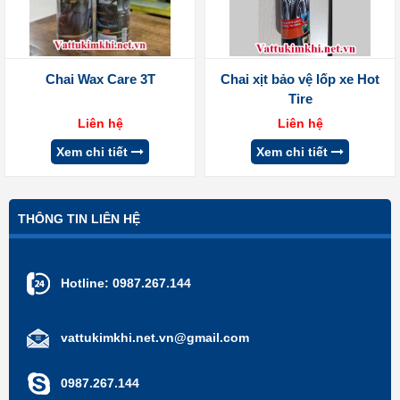
Chai Wax Care 3T
Chai xịt bảo vệ lốp xe Hot
Tire
Liên hệ
Liên hệ
Xem chi tiết
Xem chi tiết
THÔNG TIN LIÊN HỆ
Hotline:
0987.267.144
vattukimkhi.net.vn@gmail.com
0987.267.144