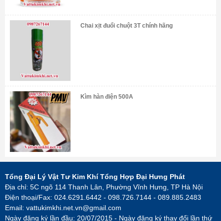
Chai xịt đuổi chuột 3T chính hãng
Kìm hàn điện 500A
Tổng Đại Lý Vật Tư Kim Khí Tổng Hợp Đại Hưng Phát
Địa chỉ: 5C ngõ 114 Thanh Lân, Phường Vĩnh Hưng, TP Hà Nội
Điện thoại/Fax: 024.6291.6442 - 098.726.7144 - 089.885.2483
Email:
vattukimkhi.net.vn@gmail.com
Ngày đăng ký lần đầu: 20/07/2015 - Ngày đăng ký thay đổi lần thứ