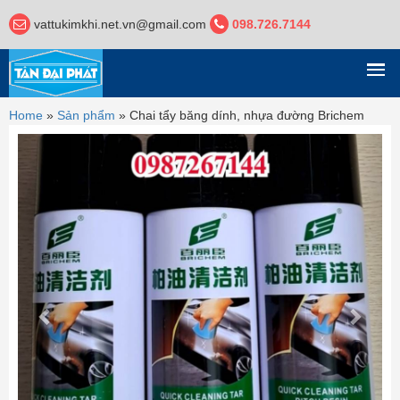
vattukimkhi.net.vn@gmail.com
098.726.7144
DANH MỤC
Home
»
Sản phẩm
»
Chai tẩy băng dính, nhựa đường Brichem
Previous
Next