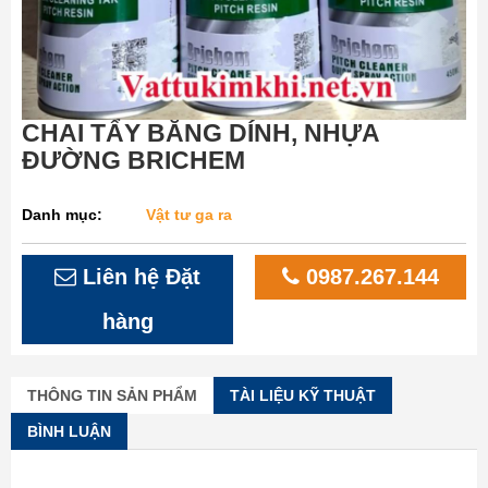
CHAI TẨY BĂNG DÍNH, NHỰA
ĐƯỜNG BRICHEM
Danh mục:
Vật tư ga ra
Liên hệ Đặt
0987.267.144
hàng
THÔNG TIN SẢN PHẨM
TÀI LIỆU KỸ THUẬT
BÌNH LUẬN