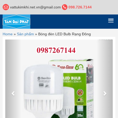
vattukimkhi.net.vn@gmail.com
098.726.7144
DANH MỤC
Home
»
Sản phẩm
»
Bóng đèn LED Bulb Rạng Đông
Previous
Next