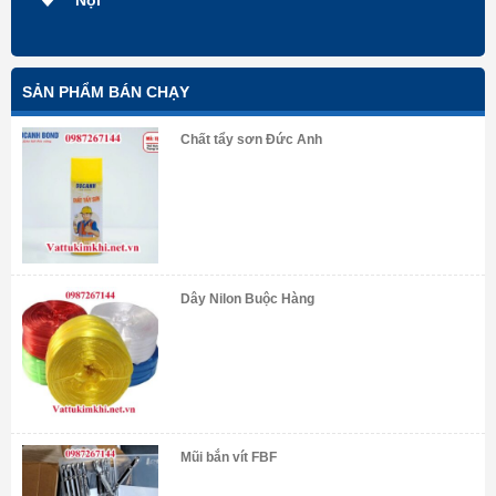
Nội
SẢN PHẨM BÁN CHẠY
Chất tẩy sơn Đức Anh
Dây Nilon Buộc Hàng
Mũi bắn vít FBF