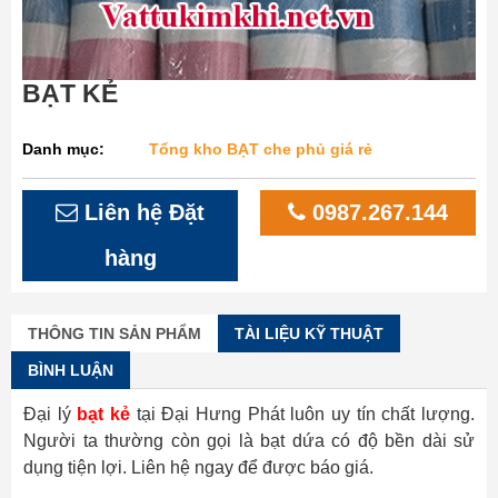
BẠT KẺ
Danh mục:
Tổng kho BẠT che phủ giá rẻ
Liên hệ Đặt
0987.267.144
hàng
THÔNG TIN SẢN PHẨM
TÀI LIỆU KỸ THUẬT
BÌNH LUẬN
Đại lý
bạt kẻ
tại Đại Hưng Phát luôn uy tín chất lượng.
Người ta thường còn gọi là bạt dứa có độ bền dài sử
dụng tiện lợi. Liên hệ ngay để được báo giá.