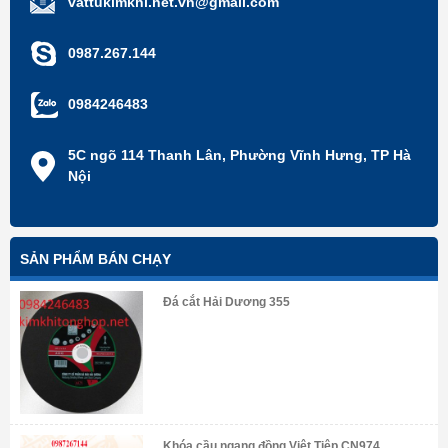
vattukimkhi.net.vn@gmail.com
0987.267.144
0984246483
5C ngõ 114 Thanh Lân, Phường Vĩnh Hưng, TP Hà
Nội
SẢN PHẨM BÁN CHẠY
Đá cắt Hải Dương 355
Khóa cầu ngang đồng Việt Tiệp CN974