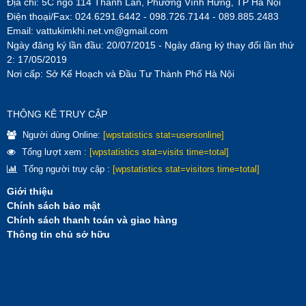
Địa chỉ: 5C ngõ 114 Thanh Lân, Phường Vĩnh Hưng, TP Hà Nội
Điện thoại/Fax: 024.6291.6442 - 098.726.7144 - 089.885.2483
Email:
vattukimkhi.net.vn@gmail.com
Ngày đăng ký lần đầu: 20/07/2015 - Ngày đăng ký thay đổi lần thứ
2: 17/05/2019
Nơi cấp: Sở Kế Hoạch và Đầu Tư Thành Phố Hà Nội
THÔNG KÊ TRUY CẬP
Người dùng Online:
[wpstatistics stat=usersonline]
Tổng lượt xem :
[wpstatistics stat=visits time=total]
Tổng người truy cập :
[wpstatistics stat=visitors time=total]
Giới thiệu
Chính sách bảo mật
Chính sách thanh toán và giao hàng
Thông tin chủ sở hữu