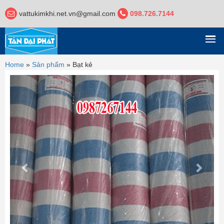
vattukimkhi.net.vn@gmail.com
098.726.7144
DANH MỤC
Home
»
Sản phẩm
»
Bạt kẻ
Previous
Next