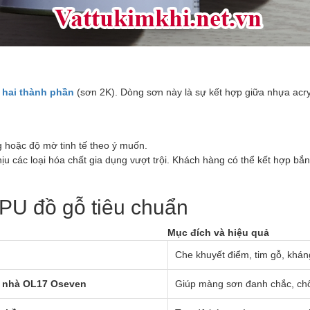
hai thành phần
(sơn 2K). Dòng sơn này là sự kết hợp giữa nhựa acry
 hoặc độ mờ tinh tế theo ý muốn.
 các loại hóa chất gia dụng vượt trội. Khách hàng có thể kết hợp b
 PU đồ gỗ tiêu chuẩn
Mục đích và hiệu quả
Che khuyết điểm, tim gỗ, khá
g nhà OL17 Oseven
Giúp màng sơn đanh chắc, chố