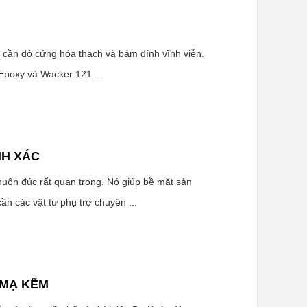
rí cần độ cứng hóa thạch và bám dính vĩnh viễn.
 Epoxy và Wacker 121 ...
NH XÁC
khuôn đúc rất quan trọng. Nó giúp bề mặt sản
n các vật tư phụ trợ chuyên ...
 MẠ KẼM