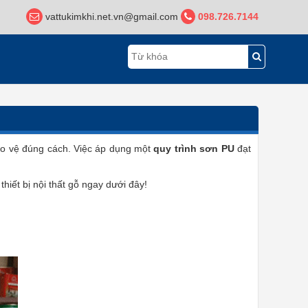
vattukimkhi.net.vn@gmail.com
098.726.7144
bảo vệ đúng cách. Việc áp dụng một
quy trình sơn PU
đạt
iết bị nội thất gỗ ngay dưới đây!