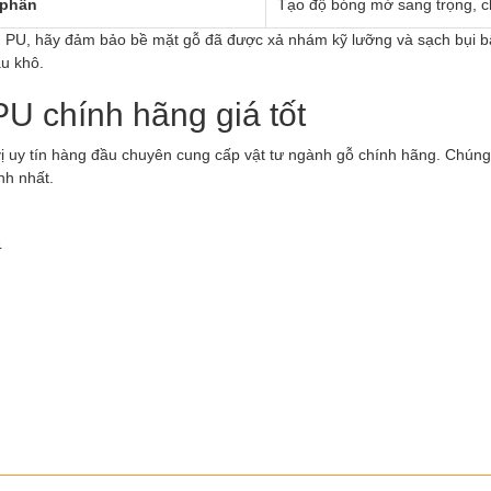
 phần
Tạo độ bóng mờ sang trọng, c
g PU, hãy đảm bảo bề mặt gỗ đã được xả nhám kỹ lưỡng và sạch bụi b
âu khô.
PU chính hãng giá tốt
ị uy tín hàng đầu chuyên cung cấp vật tư ngành gỗ chính hãng. Chúng 
nh nhất.
4