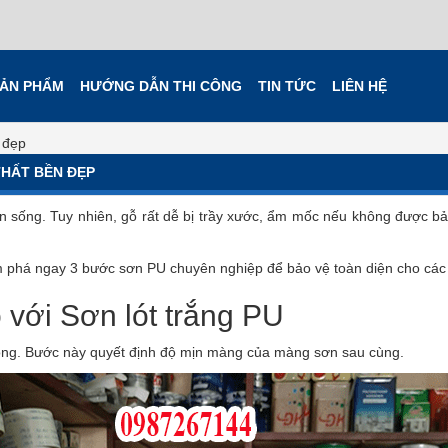
ẢN PHẨM
HƯỚNG DẪN THI CÔNG
TIN TỨC
LIÊN HỆ
 đẹp
THẤT BỀN ĐẸP
an sống. Tuy nhiên, gỗ rất dễ bị trầy xước, ẩm mốc nếu không được 
phá ngay 3 bước sơn PU chuyên nghiệp để bảo vệ toàn diện cho các th
với Sơn lót trắng PU
trọng. Bước này quyết định độ mịn màng của màng sơn sau cùng.