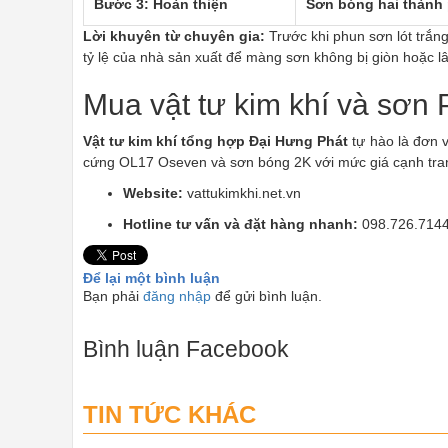
Bước 3: Hoàn thiện
Sơn bóng hai thành
Lời khuyên từ chuyên gia:
Trước khi phun sơn lót trắn
tỷ lệ của nhà sản xuất để màng sơn không bị giòn hoặc l
Mua vật tư kim khí và sơn 
Vật tư kim khí tổng hợp Đại Hưng Phát
tự hào là đơn v
cứng OL17 Oseven và sơn bóng 2K với mức giá cạnh tra
Website:
vattukimkhi.net.vn
Hotline tư vấn và đặt hàng nhanh:
098.726.714
Để lại một bình luận
Bạn phải
đăng nhập
để gửi bình luận.
Bình luận Facebook
TIN TỨC KHÁC