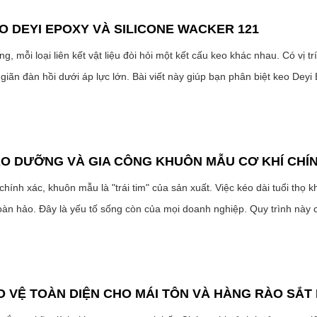
O DEYI EPOXY VÀ SILICONE WACKER 121
, mỗi loại liên kết vật liệu đòi hỏi một kết cấu keo khác nhau. Có vị t
 giãn đàn hồi dưới áp lực lớn. Bài viết này giúp bạn phân biệt keo Deyi
O DƯỠNG VÀ GIA CÔNG KHUÔN MẪU CƠ KHÍ CHÍ
hính xác, khuôn mẫu là "trái tim" của sản xuất. Việc kéo dài tuổi thọ 
àn hảo. Đây là yếu tố sống còn của mọi doanh nghiệp. Quy trình này cầ
O VỆ TOÀN DIỆN CHO MÁI TÔN VÀ HÀNG RÀO SẮT