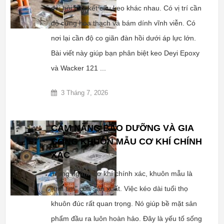
đòi hỏi một kết cấu keo khác nhau. Có vị trí cần
độ cứng hóa thạch và bám dính vĩnh viễn. Có
nơi lại cần độ co giãn đàn hồi dưới áp lực lớn.
Bài viết này giúp bạn phân biệt keo Deyi Epoxy
và Wacker 121 ...
3 Tháng 7, 2026
CẨM NĂNG BẢO DƯỠNG VÀ GIA
CÔNG KHUÔN MẪU CƠ KHÍ CHÍNH
XÁC
Trong ngành cơ khí chính xác, khuôn mẫu là
"trái tim" của sản xuất. Việc kéo dài tuổi thọ
khuôn đúc rất quan trọng. Nó giúp bề mặt sản
phẩm đầu ra luôn hoàn hảo. Đây là yếu tố sống