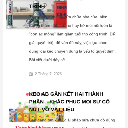
TRÌNH
Trong xây dựng và sửa chữa nhà cửa, hiện
tượng thấm dột, nứt nẻ hay hở mối nối luôn là
"cơn ác mộng" làm giảm tuổi thọ công trình. Để
giải quyết triệt để vấn đề này, việc lựa chọn
đúng loại keo chuyên dụng là yếu tố quyết định.
Bài viết dưới đây sẽ ...
2 Tháng 7, 2026
KEO AB GẮN KẾT HAI THÀNH
PHẦN – KHẮC PHỤC MỌI SỰ CỐ
NỨT VỠ VẬT LIỆU
Bạn đang tìm kiếm giải pháp sửa chữa đồ dùng