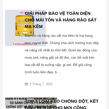
GIẢI PHÁP BẢO VỆ TOÀN DIỆN
CHO MÁI TÔN VÀ HÀNG RÀO SẮT
MẠ KẼM
Mái tôn và hàng rào sắt mạ kẽm là hai hạng
mục ngoại thất. Chúng chịu ảnh hưởng trực tiếp
và nặng nề nhất từ thời tiết. Dưới tác động của
mưa axit, nắng gắt và độ ẩm, các bề mặt kim
loại rất dễ bị xuống cấp, gỉ sét. Để giữ công
trình luôn bền đẹp, b ...
2 Tháng 7, 2026
TOP 3 LOẠI KEO CHỐNG DỘT, KẾT
DÍNH BỀN BỈ CHO MỌI CÔNG