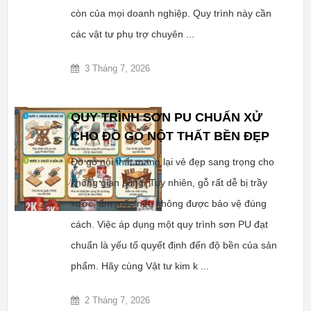
còn của mọi doanh nghiệp. Quy trình này cần
các vật tư phụ trợ chuyên ...
3 Tháng 7, 2026
QUY TRÌNH SƠN PU CHUẨN XỬ
CHO ĐỒ GỖ NỘT THẤT BỀN ĐẸP
Đồ gỗ nội thất mang lại vẻ đẹp sang trọng cho
không gian sống. Tuy nhiên, gỗ rất dễ bị trầy
xước, ẩm mốc nếu không được bảo vệ đúng
cách. Việc áp dụng một quy trình sơn PU đạt
chuẩn là yếu tố quyết định đến độ bền của sản
phẩm. Hãy cùng Vật tư kim k ...
2 Tháng 7, 2026