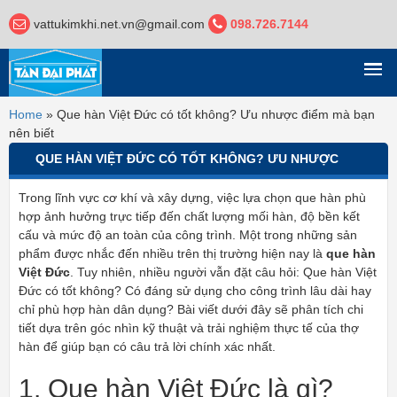
vattukimkhi.net.vn@gmail.com
098.726.7144
DANH MỤC
Home
»
Que hàn Việt Đức có tốt không? Ưu nhược điểm mà bạn
nên biết
QUE HÀN VIỆT ĐỨC CÓ TỐT KHÔNG? ƯU NHƯỢC
ĐIỂM MÀ BẠN NÊN BIẾT
Trong lĩnh vực cơ khí và xây dựng, việc lựa chọn que hàn phù
hợp ảnh hưởng trực tiếp đến chất lượng mối hàn, độ bền kết
cấu và mức độ an toàn của công trình. Một trong những sản
phẩm được nhắc đến nhiều trên thị trường hiện nay là
que hàn
Việt Đức
. Tuy nhiên, nhiều người vẫn đặt câu hỏi: Que hàn Việt
Đức có tốt không? Có đáng sử dụng cho công trình lâu dài hay
chỉ phù hợp hàn dân dụng? Bài viết dưới đây sẽ phân tích chi
tiết dựa trên góc nhìn kỹ thuật và trải nghiệm thực tế của thợ
hàn để giúp bạn có câu trả lời chính xác nhất.
1. Que hàn Việt Đức là gì?