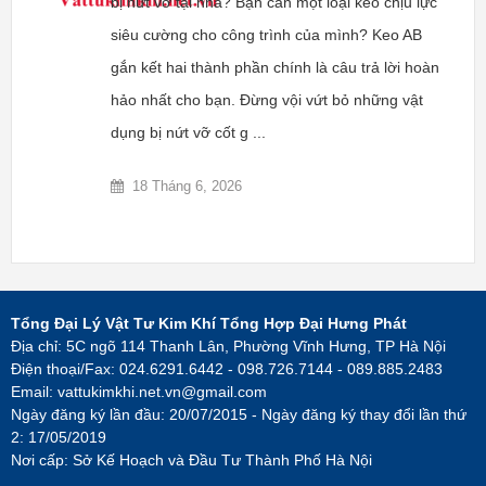
bị nứt vỡ tại nhà? Bạn cần một loại keo chịu lực
siêu cường cho công trình của mình? Keo AB
gắn kết hai thành phần chính là câu trả lời hoàn
hảo nhất cho bạn. Đừng vội vứt bỏ những vật
dụng bị nứt vỡ cốt g ...
18 Tháng 6, 2026
Tổng Đại Lý Vật Tư Kim Khí Tổng Hợp Đại Hưng Phát
Địa chỉ: 5C ngõ 114 Thanh Lân, Phường Vĩnh Hưng, TP Hà Nội
Điện thoại/Fax: 024.6291.6442 - 098.726.7144 - 089.885.2483
Email:
vattukimkhi.net.vn@gmail.com
Ngày đăng ký lần đầu: 20/07/2015 - Ngày đăng ký thay đổi lần thứ
2: 17/05/2019
Nơi cấp: Sở Kế Hoạch và Đầu Tư Thành Phố Hà Nội