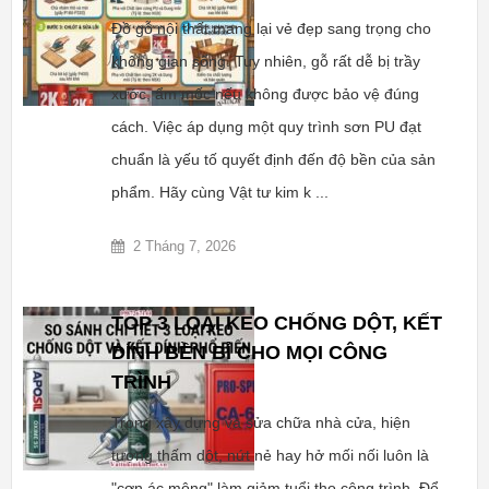
Đồ gỗ nội thất mang lại vẻ đẹp sang trọng cho
không gian sống. Tuy nhiên, gỗ rất dễ bị trầy
xước, ẩm mốc nếu không được bảo vệ đúng
cách. Việc áp dụng một quy trình sơn PU đạt
chuẩn là yếu tố quyết định đến độ bền của sản
phẩm. Hãy cùng Vật tư kim k ...
2 Tháng 7, 2026
TOP 3 LOẠI KEO CHỐNG DỘT, KẾT
DÍNH BỀN BỈ CHO MỌI CÔNG
TRÌNH
Trong xây dựng và sửa chữa nhà cửa, hiện
tượng thấm dột, nứt nẻ hay hở mối nối luôn là
"cơn ác mộng" làm giảm tuổi thọ công trình. Để