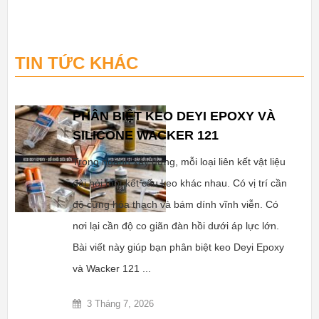
TIN TỨC KHÁC
PHÂN BIỆT KEO DEYI EPOXY VÀ
SILICONE WACKER 121
Trong ngành xây dựng, mỗi loại liên kết vật liệu
đòi hỏi một kết cấu keo khác nhau. Có vị trí cần
độ cứng hóa thạch và bám dính vĩnh viễn. Có
nơi lại cần độ co giãn đàn hồi dưới áp lực lớn.
Bài viết này giúp bạn phân biệt keo Deyi Epoxy
và Wacker 121 ...
3 Tháng 7, 2026