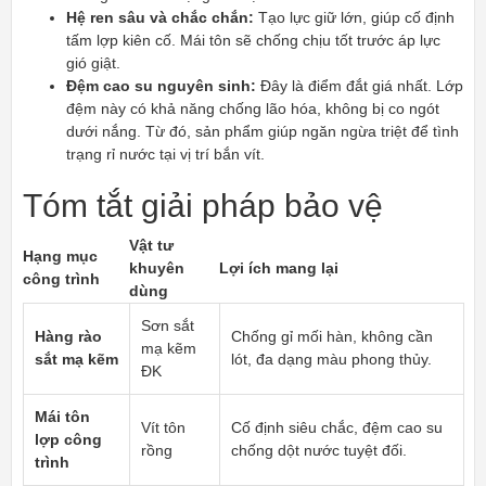
Hệ ren sâu và chắc chắn:
Tạo lực giữ lớn, giúp cố định
tấm lợp kiên cố. Mái tôn sẽ chống chịu tốt trước áp lực
gió giật.
Đệm cao su nguyên sinh:
Đây là điểm đắt giá nhất. Lớp
đệm này có khả năng chống lão hóa, không bị co ngót
dưới nắng. Từ đó, sản phẩm giúp ngăn ngừa triệt để tình
trạng rỉ nước tại vị trí bắn vít.
Tóm tắt giải pháp bảo vệ
Vật tư
Hạng mục
khuyên
Lợi ích mang lại
công trình
dùng
Sơn sắt
Hàng rào
Chống gỉ mối hàn, không cần
mạ kẽm
sắt mạ kẽm
lót, đa dạng màu phong thủy.
ĐK
Mái tôn
Vít tôn
Cố định siêu chắc, đệm cao su
lợp công
rồng
chống dột nước tuyệt đối.
trình