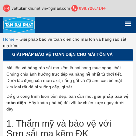
vattukimkhi.net.vn@gmail.com
098.726.7144
DANH MỤC
Home
»
Giải pháp bảo vệ toàn diện cho mái tôn và hàng rào sắt
mạ kẽm
GIẢI PHÁP BẢO VỆ TOÀN DIỆN CHO MÁI TÔN VÀ
HÀNG RÀO SẮT MẠ KẼM
Mái tôn và hàng rào sắt mạ kẽm là hai hạng mục ngoại thất.
Chúng chịu ảnh hưởng trực tiếp và nặng nề nhất từ thời tiết.
Dưới tác động của mưa axit, nắng gắt và độ ẩm, các bề mặt
kim loại rất dễ bị xuống cấp, gỉ sét.
Để giữ công trình luôn bền đẹp, bạn cần một
giải pháp bảo vệ
toàn diện
. Hãy khám phá bộ đôi vật tư chiến lược ngay dưới
đây!
1. Thẩm mỹ và bảo vệ với
Sơn sắt mạ kẽm ĐK