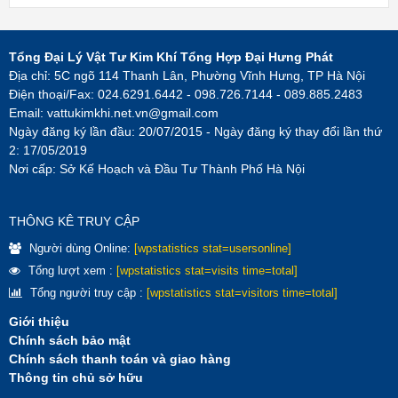
Tổng Đại Lý Vật Tư Kim Khí Tổng Hợp Đại Hưng Phát
Địa chỉ: 5C ngõ 114 Thanh Lân, Phường Vĩnh Hưng, TP Hà Nội
Điện thoại/Fax: 024.6291.6442 - 098.726.7144 - 089.885.2483
Email:
vattukimkhi.net.vn@gmail.com
Ngày đăng ký lần đầu: 20/07/2015 - Ngày đăng ký thay đổi lần thứ
2: 17/05/2019
Nơi cấp: Sở Kế Hoạch và Đầu Tư Thành Phố Hà Nội
THÔNG KÊ TRUY CẬP
Người dùng Online:
[wpstatistics stat=usersonline]
Tổng lượt xem :
[wpstatistics stat=visits time=total]
Tổng người truy cập :
[wpstatistics stat=visitors time=total]
Giới thiệu
Chính sách bảo mật
Chính sách thanh toán và giao hàng
Thông tin chủ sở hữu