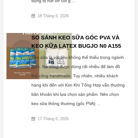
dụng bị nứt vỡ cốt g ...
18 Tháng 6, 2026
SO SÁNH KEO SỮA GỐC PVA VÀ
KEO KỮA LATEX BUGJO N0 A155
Keo sữa là vật liệu không thể thiếu trong ngành
mộc. Nó cũng được dùng rất nhiều để làm đồ
thủ công handmade. Tuy nhiên, nhiều khách
hàng khi đến với Kim Khí Tổng Hợp vẫn thường
băn khoăn khi lựa chọn sản phẩm. Nên chọn
keo sữa thông thường (gốc PVA) ...
17 Tháng 6, 2026