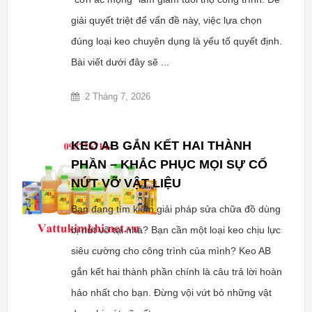
giải quyết triệt để vấn đề này, việc lựa chọn
đúng loại keo chuyên dụng là yếu tố quyết định.
Bài viết dưới đây sẽ ...
2 Tháng 7, 2026
KEO AB GẮN KẾT HAI THÀNH
PHẦN – KHẮC PHỤC MỌI SỰ CỐ
NỨT VỠ VẬT LIỆU
Bạn đang tìm kiếm giải pháp sửa chữa đồ dùng
bị nứt vỡ tại nhà? Bạn cần một loại keo chịu lực
siêu cường cho công trình của mình? Keo AB
gắn kết hai thành phần chính là câu trả lời hoàn
hảo nhất cho bạn. Đừng vội vứt bỏ những vật