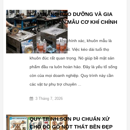
CẨM NĂNG BẢO DƯỠNG VÀ GIA
CÔNG KHUÔN MẪU CƠ KHÍ CHÍNH
XÁC
Trong ngành cơ khí chính xác, khuôn mẫu là
"trái tim" của sản xuất. Việc kéo dài tuổi thọ
khuôn đúc rất quan trọng. Nó giúp bề mặt sản
phẩm đầu ra luôn hoàn hảo. Đây là yếu tố sống
còn của mọi doanh nghiệp. Quy trình này cần
các vật tư phụ trợ chuyên ...
3 Tháng 7, 2026
QUY TRÌNH SƠN PU CHUẨN XỬ
CHO ĐỒ GỖ NỘT THẤT BỀN ĐẸP