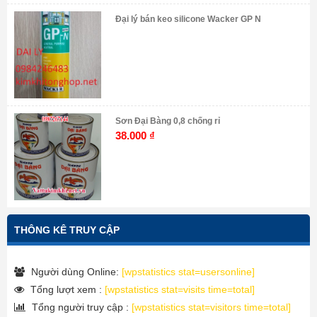
Đại lý bán keo silicone Wacker GP N
Sơn Đại Bàng 0,8 chống rỉ
38.000
₫
THÔNG KÊ TRUY CẬP
Người dùng Online:
[wpstatistics stat=usersonline]
Tổng lượt xem :
[wpstatistics stat=visits time=total]
Tổng người truy cập :
[wpstatistics stat=visitors time=total]