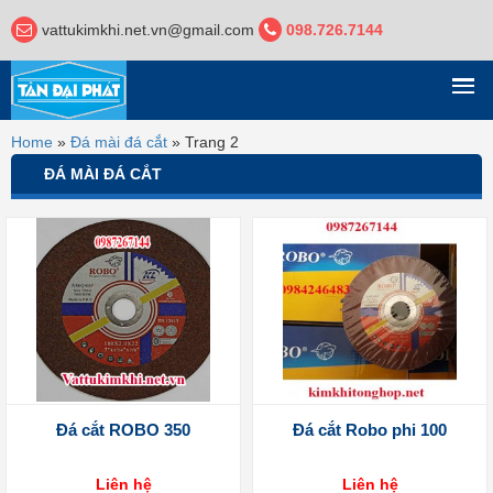
vattukimkhi.net.vn@gmail.com
098.726.7144
DANH MỤC
Home
»
Đá mài đá cắt
»
Trang 2
ĐÁ MÀI ĐÁ CẮT
Đá cắt ROBO 350
Đá cắt Robo phi 100
Liên hệ
Liên hệ