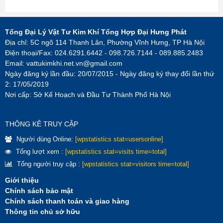
Tổng Đại Lý Vật Tư Kim Khí Tổng Hợp Đại Hưng Phát
Địa chỉ: 5C ngõ 114 Thanh Lân, Phường Vĩnh Hưng, TP Hà Nội
Điện thoại/Fax: 024.6291.6442 - 098.726.7144 - 089.885.2483
Email:
vattukimkhi.net.vn@gmail.com
Ngày đăng ký lần đầu: 20/07/2015 - Ngày đăng ký thay đổi lần thứ
2: 17/05/2019
Nơi cấp: Sở Kế Hoạch và Đầu Tư Thành Phố Hà Nội
THÔNG KÊ TRUY CẬP
Người dùng Online:
[wpstatistics stat=usersonline]
Tổng lượt xem :
[wpstatistics stat=visits time=total]
Tổng người truy cập :
[wpstatistics stat=visitors time=total]
Giới thiệu
Chính sách bảo mật
Chính sách thanh toán và giao hàng
Thông tin chủ sở hữu