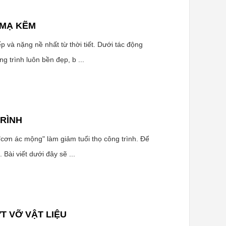
 MẠ KẼM
 và nặng nề nhất từ thời tiết. Dưới tác động
g trình luôn bền đẹp, b ...
TRÌNH
"cơn ác mộng" làm giảm tuổi thọ công trình. Để
 Bài viết dưới đây sẽ ...
T VỠ VẬT LIỆU