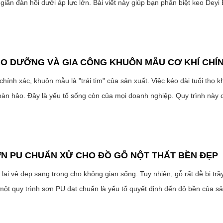
 giãn đàn hồi dưới áp lực lớn. Bài viết này giúp bạn phân biệt keo Deyi
O DƯỠNG VÀ GIA CÔNG KHUÔN MẪU CƠ KHÍ CHÍ
hính xác, khuôn mẫu là "trái tim" của sản xuất. Việc kéo dài tuổi thọ 
àn hảo. Đây là yếu tố sống còn của mọi doanh nghiệp. Quy trình này cầ
ƠN PU CHUẨN XỬ CHO ĐỒ GỖ NỘT THẤT BỀN ĐẸP
 lại vẻ đẹp sang trọng cho không gian sống. Tuy nhiên, gỗ rất dễ bị 
một quy trình sơn PU đạt chuẩn là yếu tố quyết định đến độ bền của sả