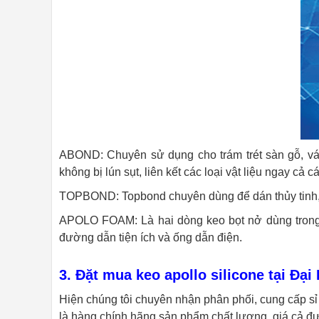
ABOND: Chuyên sử dụng cho trám trét sàn gỗ, vác
không bị lún sụt, liên kết các loại vật liệu ngay cả
TOPBOND: Topbond chuyên dùng để dán thủy tin
APOLO FOAM: Là hai dòng keo bọt nở dùng trong tr
đường dẫn tiện ích và ống dẫn điện.
3. Đặt mua keo apollo silicone tại Đạ
Hiện chúng tôi chuyên nhận phân phối, cung cấp sỉ 
là hàng chính hãng sản phẩm chất lượng, giá cả đư