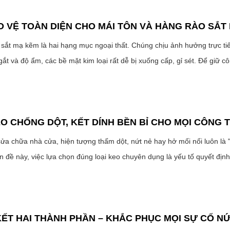
O VỆ TOÀN DIỆN CHO MÁI TÔN VÀ HÀNG RÀO SẮT
sắt mạ kẽm là hai hạng mục ngoại thất. Chúng chịu ảnh hưởng trực tiếp
ắt và độ ẩm, các bề mặt kim loại rất dễ bị xuống cấp, gỉ sét. Để giữ côn
EO CHỐNG DỘT, KẾT DÍNH BỀN BỈ CHO MỌI CÔNG 
ửa chữa nhà cửa, hiện tượng thấm dột, nứt nẻ hay hở mối nối luôn là 
ấn đề này, việc lựa chọn đúng loại keo chuyên dụng là yếu tố quyết định.
ẾT HAI THÀNH PHẦN – KHẮC PHỤC MỌI SỰ CỐ NỨ