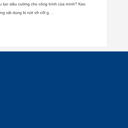
ịu lực siêu cường cho công trình của mình? Keo
g vật dụng bị nứt vỡ cốt g ...