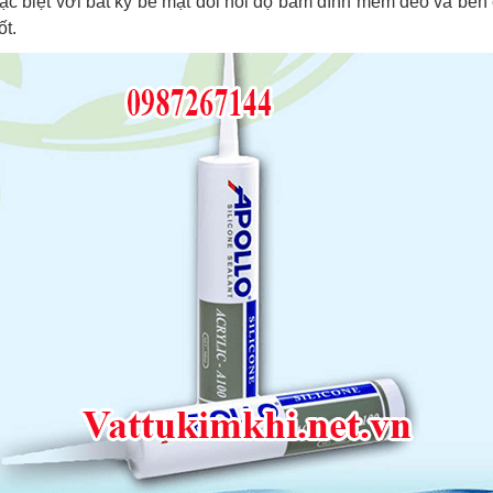
biệt với bất kỳ bề mặt đòi hỏi độ bám dính mềm dẻo và bền c
ốt.