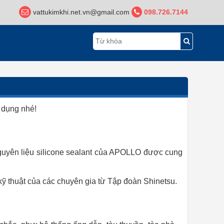
vattukimkhi.net.vn@gmail.com
098.726.7144
ử dụng nhé!
nguyên liệu silicone sealant của APOLLO được cung
kỹ thuật của các chuyên gia từ Tập đoàn Shinetsu.