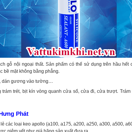
h gỗ nội ngoại thất. Sản phẩm có thể sử dụng trên hầu hết c
 các bề mặt không bằng phẳng.
h, dán gương vào tường…
ám trét, bịt kín vòng quanh cửa sổ, cửa đi, cửa trượt. Trám 
i Hưng Phát
lẻ các loại keo apollo (a100, a175, a200, a250, a300, a500, a6
ợc niêm yết như giá hãng sản xuất đưa ra.