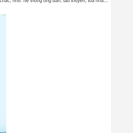
hắc, như: hệ thống ống dẫn, tàu thuyền, tòa nhà…