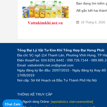
Bạn đang tìm kiếm g
AB gắn kết hai thành
18 Tháng 6, 2026
Tổng Đại Lý Vật Tư Kim Khí Tổng Hợp Đại Hưng Phát
Địa chỉ: 5C ngõ 114 Thanh Lân, Phường Vĩnh Hưng, TP Hà
Điện thoại/Fax: 024.6291.6442 - 098.726.7144 - 089.885.
Email:
vattukimkhi.net.vn@gmail.com
Ngày đăng ký lần đầu: 20/07/2015 - Ngày đăng ký thay đổi 
17/05/2019
Nơi cấp: Sở Kế Hoạch và Đầu Tư Thành Phố Hà Nội
THÔNG KÊ TRUY CẬP
Người dùng Online:
[wpstatistics stat=usersonline]
Chat Zalo