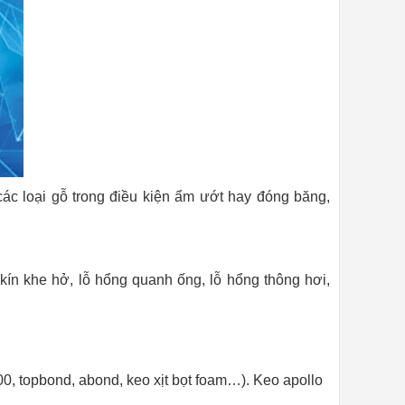
ác loại gỗ trong điều kiện ẩm ướt hay đóng băng,
kín khe hở, lỗ hổng quanh ống, lỗ hổng thông hơi,
00, topbond, abond, keo xịt bọt foam…). Keo apollo