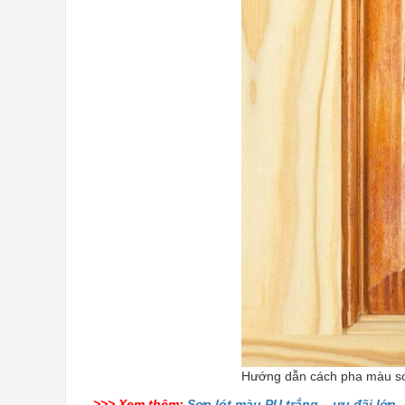
Hướng dẫn cách pha màu sơn
>>> Xem thêm:
Sơn lót màu PU trắng – ưu đãi lớn 