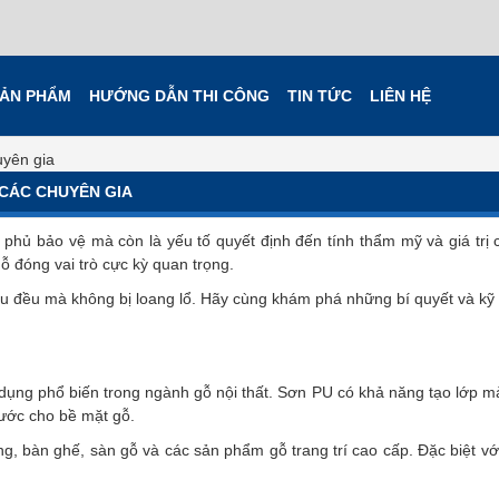
ẢN PHẨM
HƯỚNG DẪN THI CÔNG
TIN TỨC
LIÊN HỆ
yên gia
CÁC CHUYÊN GIA
p phủ bảo vệ mà còn là yếu tố quyết định đến tính thẩm mỹ và giá tr
 đóng vai trò cực kỳ quan trọng.
u đều mà không bị loang lổ. Hãy cùng khám phá những bí quyết và kỹ t
dụng phổ biến trong ngành gỗ nội thất. Sơn PU có khả năng tạo lớp 
xước cho bề mặt gỗ.
g, bàn ghế, sàn gỗ và các sản phẩm gỗ trang trí cao cấp. Đặc biệt v