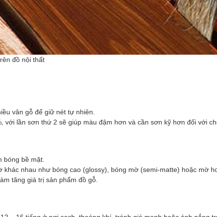
rên đồ nội thất
u vân gỗ để giữ nét tự nhiên.
 với lần sơn thứ 2 sẽ giúp màu đậm hơn và cần sơn kỹ hơn đối với c
ơn bóng bề mặt.
mờ khác nhau như bóng cao (glossy), bóng mờ (semi-matte) hoặc mờ h
àm tăng giá trị sản phẩm đồ gỗ.