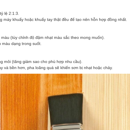
tỷ lệ 2:1:3.
ng máy khuấy hoặc khuấy tay thật đều để tạo nên hỗn hợp đồng nhất.
inh màu (tùy chỉnh độ đậm nhạt màu sắc theo mong muốn).
h màu dạng trong suốt.
ung môi (tăng giảm sao cho phù hợp nhu cầu).
y và bền hơn, pha loãng quá sẽ khiến sơn bị nhạt hoặc chảy.