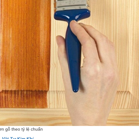
 gỗ theo tỷ lệ chuẩn
– Vật Tư Kim Khí