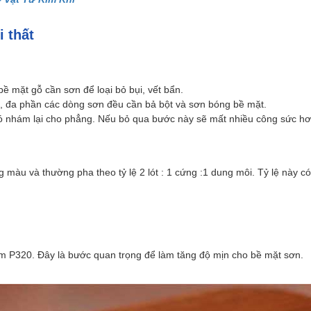
 thất
 mặt gỗ cần sơn để loại bỏ bụi, vết bẩn.
, đa phần các dòng sơn đều cần bả bột và sơn bóng bề mặt.
đó nhám lại cho phẳng. Nếu bỏ qua bước này sẽ mất nhiều công sức hơ
 màu và thường pha theo tỷ lệ 2 lót : 1 cứng :1 dung môi. Tỷ lệ này c
hám P320. Đây là bước quan trọng để làm tăng độ mịn cho bề mặt sơn.