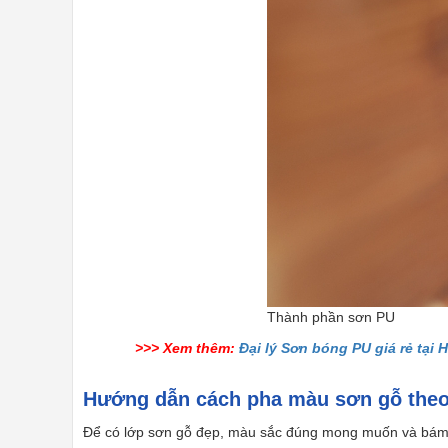
Thành phần sơn PU
>>> Xem thêm:
Đại lý Sơn bóng PU giá rẻ tại 
Hướng dẫn cách pha màu sơn gỗ theo 
Để có lớp sơn gỗ đẹp, màu sắc đúng mong muốn và bám dí