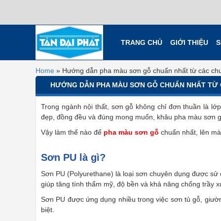
TRANG CHỦ
GIỚI THIỆU
S
Home
»
Hướng dẫn pha màu sơn gỗ chuẩn nhất từ các chu
HƯỚNG DẪN PHA MÀU SƠN GỖ CHUẨN NHẤT TỪ 
Trong ngành nội thất, sơn gỗ không chỉ đơn thuần là lớ
đẹp, đồng đều và đúng mong muốn, khâu pha màu sơn gỗ
Vậy làm thế nào để
pha màu sơn gỗ
chuẩn nhất, lên mà
Sơn PU là gì?
Sơn PU (Polyurethane) là loại sơn chuyên dụng được sử 
giúp tăng tính thẩm mỹ, độ bền và khả năng chống trầy 
Sơn PU được ứng dụng nhiều trong việc sơn tủ gỗ, giườn
biệt.