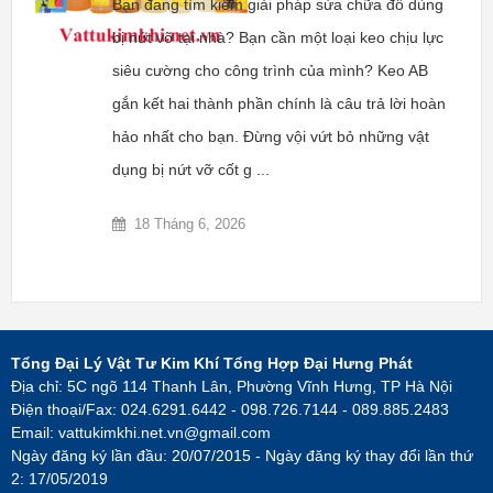
Bạn đang tìm kiếm giải pháp sửa chữa đồ dùng
bị nứt vỡ tại nhà? Bạn cần một loại keo chịu lực
siêu cường cho công trình của mình? Keo AB
gắn kết hai thành phần chính là câu trả lời hoàn
hảo nhất cho bạn. Đừng vội vứt bỏ những vật
dụng bị nứt vỡ cốt g ...
18 Tháng 6, 2026
Tổng Đại Lý Vật Tư Kim Khí Tổng Hợp Đại Hưng Phát
Địa chỉ: 5C ngõ 114 Thanh Lân, Phường Vĩnh Hưng, TP Hà Nội
Điện thoại/Fax: 024.6291.6442 - 098.726.7144 - 089.885.2483
Email:
vattukimkhi.net.vn@gmail.com
Ngày đăng ký lần đầu: 20/07/2015 - Ngày đăng ký thay đổi lần thứ
2: 17/05/2019