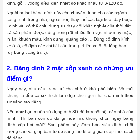
kính, gỗ, …trong điều kiện nhiệt độ khác nhau từ 3-120 độ.
Ngoài ra loại băng dính này còn chuyên dụng cho các ngành
công trình trong nhà, ngoài trời, thay thế các loại keo, dây buộc
, đinh vít, có thể chịu đựng sự thay đổi khắc nghiệt của thời tiết.
Là sản phẩm được dùng trong rất nhiều lĩnh vực như may mặc,
in ấn, khuôn mẫu, kính dựng, quảng cáo … Dùng cố định kính
xe ô tô, cố định các chi tiết cần trang trí lên xe ô tô( lẵng hoa,
ruy băng trang trí…).
2. Băng dính 2 mặt xốp xanh có những ưu
điểm gì?
Ngày nay, nhu cầu trang trí cho nhà ở khá phổ biến. Và mỗi
chúng ta đều có sở thích làm đẹp cho ngôi nhà của mình theo
sự sáng tạo riêng.
Nếu như bạn muốn sử dụng ảnh 3D để làm nổi bật căn nhà của
mình. Thì bạn còn do dự gì nữa mà không chọn ngay băng
dính xốp hai mặt? Sản phẩm này đảm bảo siêu dính, chất
lượng cao và giúp bạn tự do sáng tạo không gian đẹp một cách
dễ dàng.