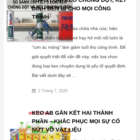
TOP 3 LOẠI KEO CHỐNG DỘT, KẾT
DÍNH BỀN BỈ CHO MỌI CÔNG
TRÌNH
Trong xây dựng và sửa chữa nhà cửa, hiện
tượng thấm dột, nứt nẻ hay hở mối nối luôn là
"cơn ác mộng" làm giảm tuổi thọ công trình. Để
giải quyết triệt để vấn đề này, việc lựa chọn
đúng loại keo chuyên dụng là yếu tố quyết định.
Bài viết dưới đây sẽ ...
2 Tháng 7, 2026
KEO AB GẮN KẾT HAI THÀNH
PHẦN – KHẮC PHỤC MỌI SỰ CỐ
NỨT VỠ VẬT LIỆU