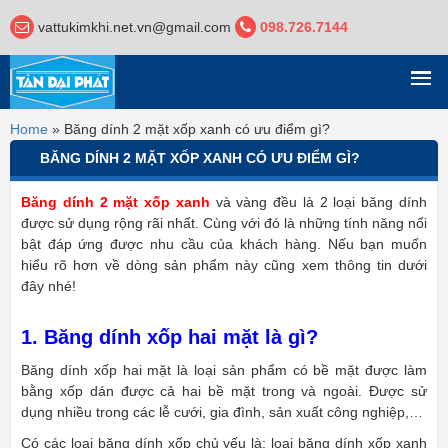
vattukimkhi.net.vn@gmail.com
098.726.7144
DANH MỤC
Home
»
Băng dính 2 mặt xốp xanh có ưu điểm gì?
BĂNG DÍNH 2 MẶT XỐP XANH CÓ ƯU ĐIỂM GÌ?
Băng dính 2 mặt xốp xanh
và vàng đều là 2 loại băng dính
được sử dụng rộng rãi nhất. Cùng với đó là những tính năng nổi
bật đáp ứng được nhu cầu của khách hàng. Nếu bạn muốn
hiểu rõ hơn về dòng sản phẩm này cũng xem thông tin dưới
đây nhé!
1. Băng dính xốp hai mặt là gì?
Băng dính xốp hai mặt là loại sản phẩm có bề mặt được làm
bằng xốp dán được cả hai bề mặt trong và ngoài. Được sử
dụng nhiều trong các lễ cưới, gia đình, sản xuất công nghiệp,…
Có các loại băng dính xốp chủ yếu là: loại băng dính xốp xanh