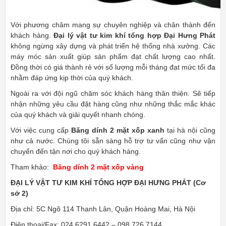
Với phương châm mang sự chuyên nghiệp và chân thành đến
khách hàng.
Đại lý vật tư kim khí tổng hợp Đại Hưng Phát
không ngừng xây dựng và phát triển hệ thống nhà xưởng. Các
máy móc sản xuất giúp sản phẩm đạt chất lượng cao nhất.
Đồng thời có giá thành rẻ với số lượng mỗi tháng đạt mức tối đa
nhằm đáp ứng kịp thời của quý khách.
Ngoài ra với đội ngũ chăm sóc khách hàng thân thiện. Sẽ tiếp
nhận những yêu cầu đặt hàng cũng như những thắc mắc khác
của quý khách và giải quyết nhanh chóng.
Với việc cung cấp
Băng dính 2 mặt xốp xanh
tại hà nội cũng
như cả nước. Chúng tôi sẵn sàng hỗ trợ tư vấn cũng như vận
chuyển đến tận nơi cho quý khách hàng.
Tham khảo:
Băng dính 2 mặt xốp vàng
ĐẠI LÝ VẬT TƯ KIM KHÍ TỔNG HỢP ĐẠI HƯNG PHÁT (Cơ
sở 2)
Địa chỉ: 5C Ngõ 114 Thanh Lân, Quận Hoàng Mai, Hà Nội
Điện thoại/Fax: 024.6291.6442 – 098.726.7144