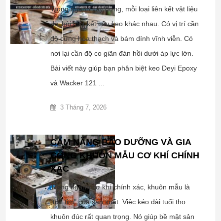
Trong ngành xây dựng, mỗi loại liên kết vật liệu
đòi hỏi một kết cấu keo khác nhau. Có vị trí cần
độ cứng hóa thạch và bám dính vĩnh viễn. Có
nơi lại cần độ co giãn đàn hồi dưới áp lực lớn.
Bài viết này giúp bạn phân biệt keo Deyi Epoxy
và Wacker 121 ...
3 Tháng 7, 2026
CẨM NĂNG BẢO DƯỠNG VÀ GIA
CÔNG KHUÔN MẪU CƠ KHÍ CHÍNH
XÁC
Trong ngành cơ khí chính xác, khuôn mẫu là
"trái tim" của sản xuất. Việc kéo dài tuổi thọ
khuôn đúc rất quan trọng. Nó giúp bề mặt sản