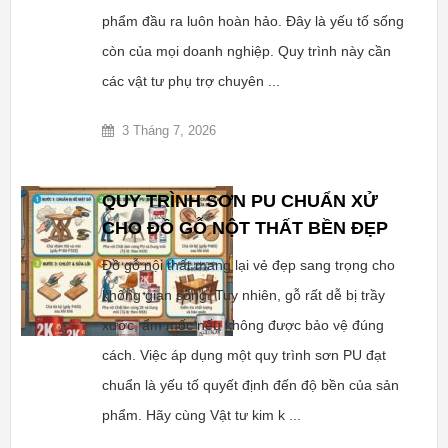
phẩm đầu ra luôn hoàn hảo. Đây là yếu tố sống
còn của mọi doanh nghiệp. Quy trình này cần
các vật tư phụ trợ chuyên ...
3 Tháng 7, 2026
QUY TRÌNH SƠN PU CHUẨN XỬ
CHO ĐỒ GỖ NỘT THẤT BỀN ĐẸP
Đồ gỗ nội thất mang lại vẻ đẹp sang trọng cho
không gian sống. Tuy nhiên, gỗ rất dễ bị trầy
xước, ẩm mốc nếu không được bảo vệ đúng
cách. Việc áp dụng một quy trình sơn PU đạt
chuẩn là yếu tố quyết định đến độ bền của sản
phẩm. Hãy cùng Vật tư kim k ...