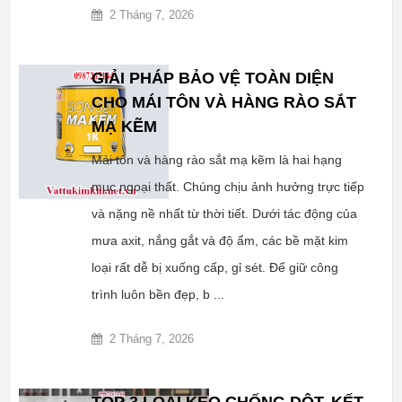
2 Tháng 7, 2026
GIẢI PHÁP BẢO VỆ TOÀN DIỆN
CHO MÁI TÔN VÀ HÀNG RÀO SẮT
MẠ KẼM
Mái tôn và hàng rào sắt mạ kẽm là hai hạng
mục ngoại thất. Chúng chịu ảnh hưởng trực tiếp
và nặng nề nhất từ thời tiết. Dưới tác động của
mưa axit, nắng gắt và độ ẩm, các bề mặt kim
loại rất dễ bị xuống cấp, gỉ sét. Để giữ công
trình luôn bền đẹp, b ...
2 Tháng 7, 2026