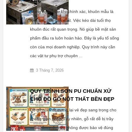
XÁC
Trong ngành cơ khí chính xác, khuôn mẫu là
"trái tim" của sản xuất. Việc kéo dài tuổi thọ
khuôn đúc rất quan trọng. Nó giúp bề mặt sản
phẩm đầu ra luôn hoàn hảo. Đây là yếu tố sống
còn của mọi doanh nghiệp. Quy trình này cần
các vật tư phụ trợ chuyên ...
3 Tháng 7, 2026
QUY TRÌNH SƠN PU CHUẨN XỬ
CHO ĐỒ GỖ NỘT THẤT BỀN ĐẸP
Đồ gỗ nội thất mang lại vẻ đẹp sang trọng cho
không gian sống. Tuy nhiên, gỗ rất dễ bị trầy
xước, ẩm mốc nếu không được bảo vệ đúng