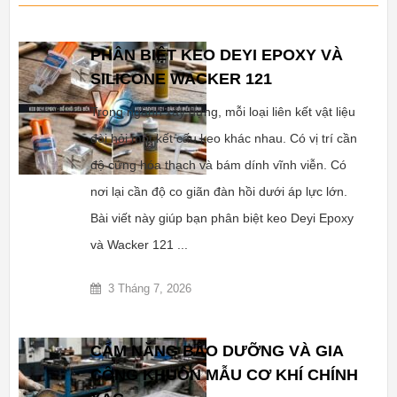
PHÂN BIỆT KEO DEYI EPOXY VÀ
SILICONE WACKER 121
Trong ngành xây dựng, mỗi loại liên kết vật liệu
đòi hỏi một kết cấu keo khác nhau. Có vị trí cần
độ cứng hóa thạch và bám dính vĩnh viễn. Có
nơi lại cần độ co giãn đàn hồi dưới áp lực lớn.
Bài viết này giúp bạn phân biệt keo Deyi Epoxy
và Wacker 121 ...
3 Tháng 7, 2026
CẨM NĂNG BẢO DƯỠNG VÀ GIA
CÔNG KHUÔN MẪU CƠ KHÍ CHÍNH