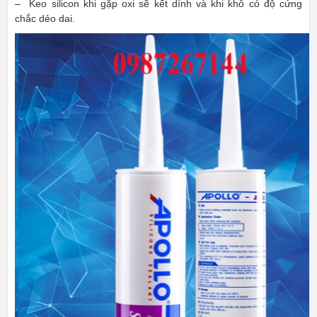
– Keo silicon khi gặp oxi sẽ kết dính và khi khô có độ cứng
chắc dẻo dai.