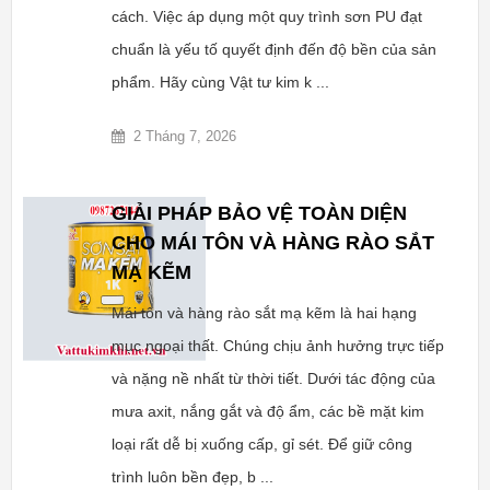
cách. Việc áp dụng một quy trình sơn PU đạt
chuẩn là yếu tố quyết định đến độ bền của sản
phẩm. Hãy cùng Vật tư kim k ...
2 Tháng 7, 2026
GIẢI PHÁP BẢO VỆ TOÀN DIỆN
CHO MÁI TÔN VÀ HÀNG RÀO SẮT
MẠ KẼM
Mái tôn và hàng rào sắt mạ kẽm là hai hạng
mục ngoại thất. Chúng chịu ảnh hưởng trực tiếp
và nặng nề nhất từ thời tiết. Dưới tác động của
mưa axit, nắng gắt và độ ẩm, các bề mặt kim
loại rất dễ bị xuống cấp, gỉ sét. Để giữ công
trình luôn bền đẹp, b ...