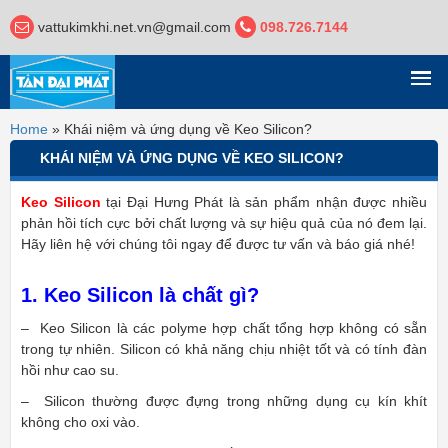
vattukimkhi.net.vn@gmail.com
098.726.7144
DANH MỤC
Home
»
Khái niệm và ứng dụng về Keo Silicon?
KHÁI NIỆM VÀ ỨNG DỤNG VỀ KEO SILICON?
Keo Silicon
tại Đại Hưng Phát là sản phẩm nhận được nhiều
phản hồi tích cực bởi chất lượng và sự hiệu quả của nó đem lại.
Hãy liên hệ với chúng tôi ngay để được tư vấn và báo giá nhé!
1. Keo Silicon là chất gì?
– Keo Silicon là các polyme hợp chất tổng hợp không có sẵn
trong tự nhiên. Silicon có khả năng chịu nhiệt tốt và có tính đàn
hồi như cao su.
– Silicon thường được đựng trong những dụng cụ kín khít
không cho oxi vào.