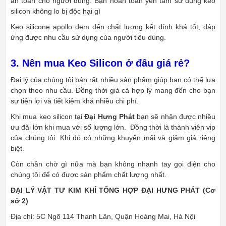
an toàn cho người dùng. Bạn hoàn toàn yên tâm sử dụng keo
silicon không lo bị độc hại gì
Keo silicone apollo đem đến chất lượng kết dính khá tốt, đáp
ứng được nhu cầu sử dụng của người tiêu dùng.
3. Nên mua Keo Silicon ở đâu giá rẻ?
Đại lý của chúng tôi bán rất nhiều sản phẩm giúp bạn có thể lựa
chọn theo nhu cầu. Đồng thời giá cả hợp lý mang đến cho bạn
sự tiện lợi và tiết kiệm khá nhiều chi phí.
Khi mua keo silicon tại
Đại Hưng Phát
bạn sẽ nhận được nhiều
ưu đãi lớn khi mua với số lượng lớn. Đồng thời là thành viên vip
của chúng tôi. Khi đó có những khuyến mãi và giảm giá riêng
biệt.
Còn chần chờ gì nữa mà bạn không nhanh tay gọi điện cho
chúng tôi để có được sản phẩm chất lượng nhất.
ĐẠI LÝ VẬT TƯ KIM KHÍ TỔNG HỢP ĐẠI HƯNG PHÁT (Cơ
sở 2)
Địa chỉ: 5C Ngõ 114 Thanh Lân, Quận Hoàng Mai, Hà Nội