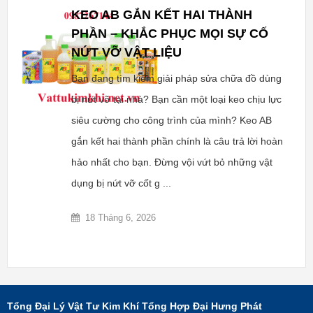
KEO AB GẮN KẾT HAI THÀNH
PHẦN – KHẮC PHỤC MỌI SỰ CỐ
NỨT VỠ VẬT LIỆU
Bạn đang tìm kiếm giải pháp sửa chữa đồ dùng
bị nứt vỡ tại nhà? Bạn cần một loại keo chịu lực
siêu cường cho công trình của mình? Keo AB
gắn kết hai thành phần chính là câu trả lời hoàn
hảo nhất cho bạn. Đừng vội vứt bỏ những vật
dụng bị nứt vỡ cốt g ...
18 Tháng 6, 2026
Tổng Đại Lý Vật Tư Kim Khí Tổng Hợp Đại Hưng Phát