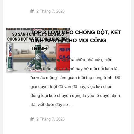
2 Tháng 7, 2026
TOP 3 LOẠI KEO CHỐNG DỘT, KẾT
DÍNH BỀN BỈ CHO MỌI CÔNG
TRÌNH
Trong xây dựng và sửa chữa nhà cửa, hiện
tượng thấm dột, nứt nẻ hay hở mối nối luôn là
"cơn ác mộng" làm giảm tuổi thọ công trình. Để
giải quyết triệt để vấn đề này, việc lựa chọn
đúng loại keo chuyên dụng là yếu tố quyết định.
Bài viết dưới đây sẽ ...
2 Tháng 7, 2026