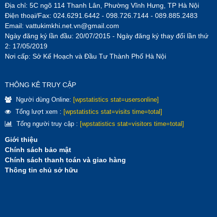
Địa chỉ: 5C ngõ 114 Thanh Lân, Phường Vĩnh Hưng, TP Hà Nội
Điện thoại/Fax: 024.6291.6442 - 098.726.7144 - 089.885.2483
Email:
vattukimkhi.net.vn@gmail.com
Ngày đăng ký lần đầu: 20/07/2015 - Ngày đăng ký thay đổi lần thứ
2: 17/05/2019
Nơi cấp: Sở Kế Hoạch và Đầu Tư Thành Phố Hà Nội
THÔNG KÊ TRUY CẬP
Người dùng Online:
[wpstatistics stat=usersonline]
Tổng lượt xem :
[wpstatistics stat=visits time=total]
Tổng người truy cập :
[wpstatistics stat=visitors time=total]
Giới thiệu
Chính sách bảo mật
Chính sách thanh toán và giao hàng
Thông tin chủ sở hữu